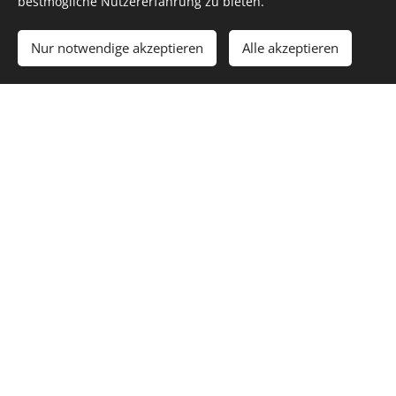
bestmögliche Nutzererfahrung zu bieten.
Nur notwendige akzeptieren
Alle akzeptieren
Vielen Dank das Sie mit Ihrem Einkauf bei uns Ihr
lokales Geschäft vor Ort unterstützen !